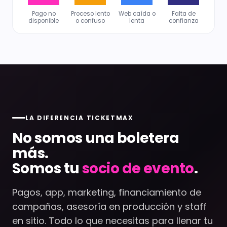
Pago no
Proceso lento
Web caída o
Falta de
disponible
o confuso
lenta
confianza
LA DIFERENCIA TICKETMAX
No somos una boletera
más.
Somos tu
socio de evento
.
Pagos, app, marketing, financiamiento de
campañas, asesoría en producción y staff
en sitio. Todo lo que necesitas para llenar tu