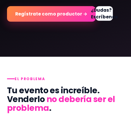
¿Dudas?
Regístrate como productor →
Escríbenos
EL PROBLEMA
Tu evento es increíble.
Venderlo
no debería ser el
problema
.