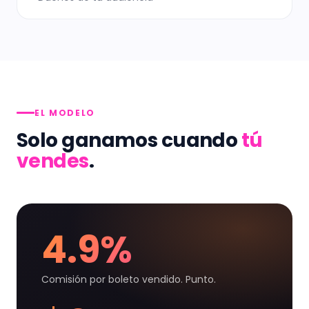
EL MODELO
Solo ganamos cuando
tú
vendes
.
4.9%
Comisión por boleto vendido. Punto.