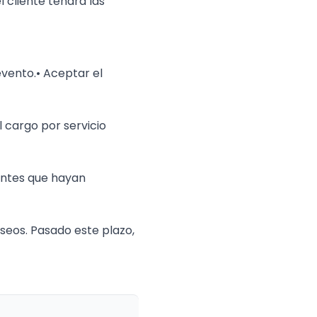
 cliente tendra las
evento.
• Aceptar el
l cargo por servicio
entes que hayan
eseos. Pasado este plazo,