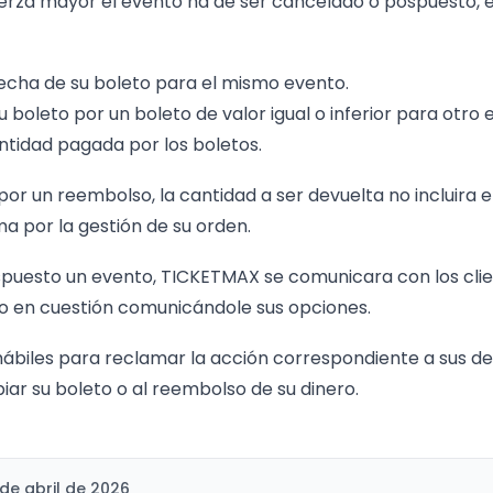
uerza mayor el evento ha de ser cancelado o pospuesto, el
echa de su boleto para el mismo evento.
 boleto por un boleto de valor igual o inferior para otro 
ntidad pagada por los boletos.
or un reembolso, la cantidad a ser devuelta no incluira e
a por la gestión de su orden.
puesto un evento, TICKETMAX se comunicara con los cli
 en cuestión comunicándole sus opciones.
s hábiles para reclamar la acción correspondiente a sus d
ar su boleto o al reembolso de su dinero.
 de abril de 2026