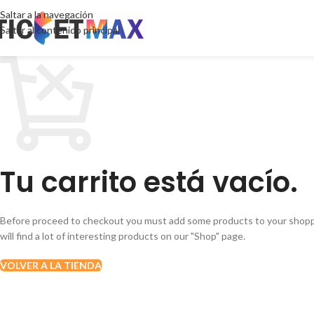
Saltar a la navegación
Saltar al contenido principal
Tu carrito está vacío.
Before proceed to checkout you must add some products to your shopp
will find a lot of interesting products on our "Shop" page.
VOLVER A LA TIENDA